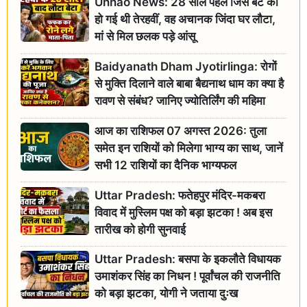
Unnao News: 28 साल पहले जिस बेटे की
हो गई थी तेरहवीं, वह अचानक जिंदा घर लौटा,
मां से मिल छलक पड़े आंसू
Baidyanath Dham Jyotirlinga: रोगों
से मुक्ति दिलाने वाले बाबा बैद्यनाथ धाम का क्या है
रावण से संबंध? जानिए ज्योतिर्लिंग की महिमा
आज का राशिफल 07 अगस्त 2026: तुला
समेत इन राशियों को मिलेगा भाग्य का साथ, जानें
सभी 12 राशियों का दैनिक भाग्यफल
Uttar Pradesh: फतेहपुर मंदिर-मकबरा
विवाद में मुस्लिम पक्ष को बड़ा झटका ! अब इस
तारीख को होगी सुनवाई
Uttar Pradesh: बसपा के इकलौते विधायक
उमाशंकर सिंह का निधन ! पूर्वांचल की राजनीति
को बड़ा झटका, योगी ने जताया दुःख