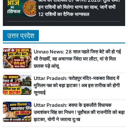
इन राशियों को मिलेगा भाग्य का साथ, जानें सभी
12 राशियों का दैनिक भाग्यफल
उत्तर प्रदेश
Unnao News: 28 साल पहले जिस बेटे की हो गई
थी तेरहवीं, वह अचानक जिंदा घर लौटा, मां से मिल
छलक पड़े आंसू
Uttar Pradesh: फतेहपुर मंदिर-मकबरा विवाद में
मुस्लिम पक्ष को बड़ा झटका ! अब इस तारीख को होगी
सुनवाई
Uttar Pradesh: बसपा के इकलौते विधायक
उमाशंकर सिंह का निधन ! पूर्वांचल की राजनीति को बड़ा
झटका, योगी ने जताया दुःख