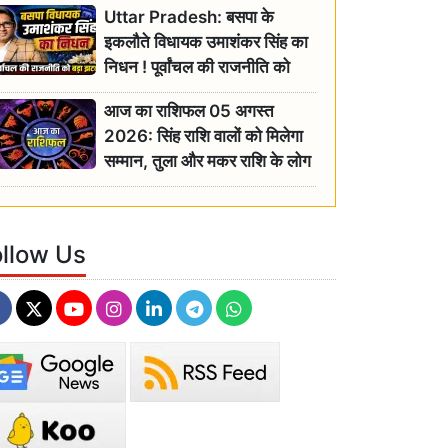
Uttar Pradesh: बसपा के
इकलौते विधायक उमाशंकर सिंह का
निधन ! पूर्वांचल की राजनीति को
बड़ा झटका, योगी ने जताया दुःख
आज का राशिफल 05 अगस्त
2026: सिंह राशि वालों को मिलेगा
सम्मान, तुला और मकर राशि के लोग
रहें सतर्क
ollow Us