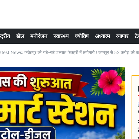
्ट्रीय
खेल
मनोरंजन
स्वास्थ्य
ज्योतिष
अध्यात्म
व्यापार
टे
st News: फतेहपुर की राधे-राधे इस्पात फैक्ट्री में छापेमारी ! कानपुर से 52 करोड़ की क