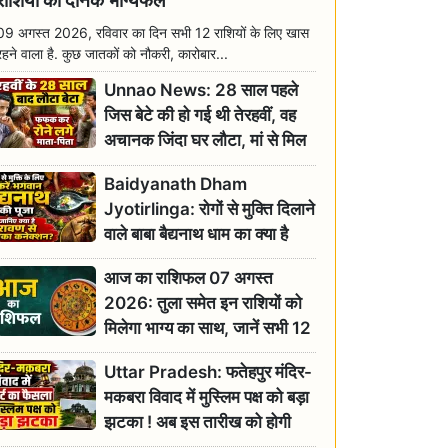
राशियों का दैनिक भाग्यफल
09 अगस्त 2026, रविवार का दिन सभी 12 राशियों के लिए खास
रहने वाला है. कुछ जातकों को नौकरी, कारोबार...
Unnao News: 28 साल पहले
जिस बेटे की हो गई थी तेरहवीं, वह
अचानक जिंदा घर लौटा, मां से मिल
छलक पड़े आंसू
Baidyanath Dham
Jyotirlinga: रोगों से मुक्ति दिलाने
वाले बाबा बैद्यनाथ धाम का क्या है
रावण से संबंध? जानिए ज्योतिर्लिंग की
आज का राशिफल 07 अगस्त
महिमा
2026: तुला समेत इन राशियों को
मिलेगा भाग्य का साथ, जानें सभी 12
राशियों का दैनिक भाग्यफल
Uttar Pradesh: फतेहपुर मंदिर-
मकबरा विवाद में मुस्लिम पक्ष को बड़ा
झटका ! अब इस तारीख को होगी
सुनवाई