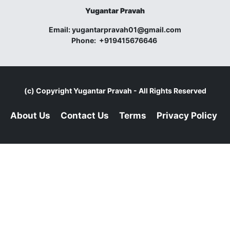
Yugantar Pravah
Email:
yugantarpravah01@gmail.com
Phone:
+919415676646
(c) Copyright
Yugantar Pravah
- All Rights Reserved
About Us
Contact Us
Terms
Privacy Policy