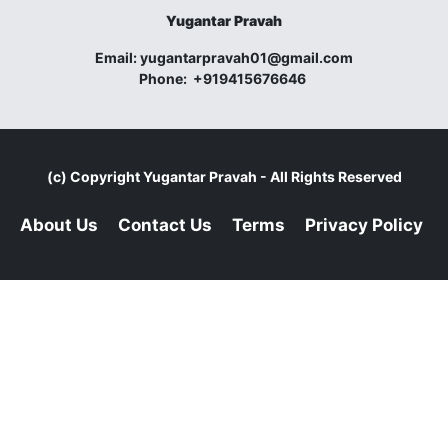
Yugantar Pravah
Email:
yugantarpravah01@gmail.com
Phone:
+919415676646
(c) Copyright
Yugantar Pravah
- All Rights Reserved
About Us
Contact Us
Terms
Privacy Policy