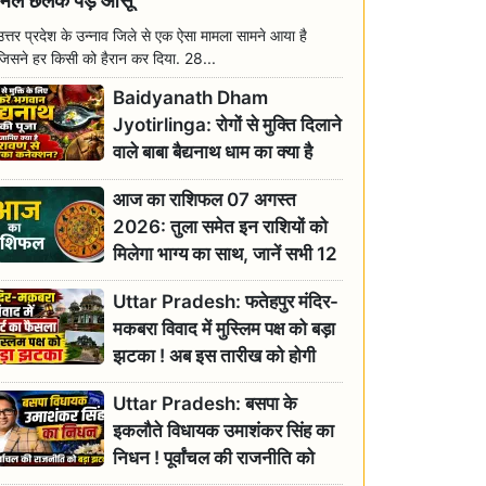
मिल छलक पड़े आंसू
उत्तर प्रदेश के उन्नाव जिले से एक ऐसा मामला सामने आया है
जिसने हर किसी को हैरान कर दिया. 28...
Baidyanath Dham
Jyotirlinga: रोगों से मुक्ति दिलाने
वाले बाबा बैद्यनाथ धाम का क्या है
रावण से संबंध? जानिए ज्योतिर्लिंग की
आज का राशिफल 07 अगस्त
महिमा
2026: तुला समेत इन राशियों को
मिलेगा भाग्य का साथ, जानें सभी 12
राशियों का दैनिक भाग्यफल
Uttar Pradesh: फतेहपुर मंदिर-
मकबरा विवाद में मुस्लिम पक्ष को बड़ा
झटका ! अब इस तारीख को होगी
सुनवाई
Uttar Pradesh: बसपा के
इकलौते विधायक उमाशंकर सिंह का
निधन ! पूर्वांचल की राजनीति को
बड़ा झटका, योगी ने जताया दुःख