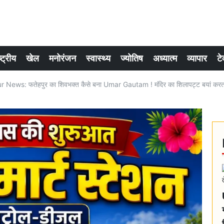
्ट्रीय
खेल
मनोरंजन
स्वास्थ्य
ज्योतिष
अध्यात्म
व्यापार
टे
News: फतेहपुर का शिवभक्त कैसे बना Umar Gautam ! मंदिर का शिलापट्ट बयां करता है