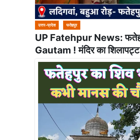
उत्तर-प्रदेश
फतेहपुर
UP Fatehpur News: फतेहपु
Gautam ! मंदिर का शिलापट्ट ब