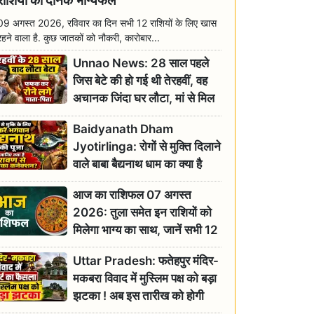
राशियों का दैनिक भाग्यफल
09 अगस्त 2026, रविवार का दिन सभी 12 राशियों के लिए खास
रहने वाला है. कुछ जातकों को नौकरी, कारोबार...
Unnao News: 28 साल पहले
जिस बेटे की हो गई थी तेरहवीं, वह
अचानक जिंदा घर लौटा, मां से मिल
छलक पड़े आंसू
Baidyanath Dham
Jyotirlinga: रोगों से मुक्ति दिलाने
वाले बाबा बैद्यनाथ धाम का क्या है
रावण से संबंध? जानिए ज्योतिर्लिंग की
आज का राशिफल 07 अगस्त
महिमा
2026: तुला समेत इन राशियों को
मिलेगा भाग्य का साथ, जानें सभी 12
राशियों का दैनिक भाग्यफल
Uttar Pradesh: फतेहपुर मंदिर-
मकबरा विवाद में मुस्लिम पक्ष को बड़ा
झटका ! अब इस तारीख को होगी
सुनवाई