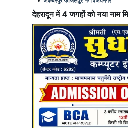
अकबरपुर फाजलपुर → विजयनगर
देहरादून में 4 जगहों को नया नाम म