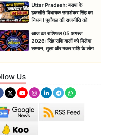
Uttar Pradesh: बसपा के
इकलौते विधायक उमाशंकर सिंह का
निधन ! पूर्वांचल की राजनीति को
बड़ा झटका, योगी ने जताया दुःख
आज का राशिफल 05 अगस्त
2026: सिंह राशि वालों को मिलेगा
सम्मान, तुला और मकर राशि के लोग
रहें सतर्क
ollow Us