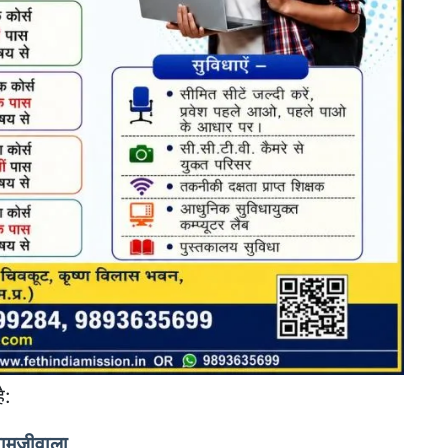
ै:
रामजीवाला