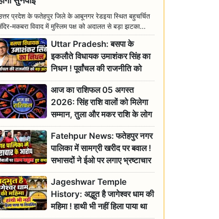
होगी सुनवाई
उत्तर प्रदेश के फतेहपुर जिले के आबूनगर रेडइया स्थित बहुचर्चित
मंदिर-मकबरा विवाद में मुस्लिम पक्ष को अदालत से बड़ा झटका...
Uttar Pradesh: बसपा के
इकलौते विधायक उमाशंकर सिंह का
निधन ! पूर्वांचल की राजनीति को
बड़ा झटका, योगी ने जताया दुःख
आज का राशिफल 05 अगस्त
2026: सिंह राशि वालों को मिलेगा
सम्मान, तुला और मकर राशि के लोग
रहें सतर्क
Fatehpur News: फतेहपुर नगर
पालिका में सामग्री खरीद पर बवाल !
सभासदों ने ईओ पर लगाए भ्रष्टाचार
के गंभीर आरोप
Jageshwar Temple
History: अद्भुत है जागेश्वर धाम की
महिमा ! हाथी भी नहीं हिला पाया था
शिवलिंग, जानिए क्या है इसका