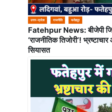
उत्तर-प्रदेश
राजनीति
फतेहपुर
Fatehpur News: बीजेपी जिलाध
‘राजनीतिक तिजोरी’! भ्रष्टाचार
सियासत