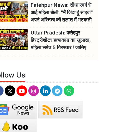
Fatehpur News: सीधा स्वर्ग से
इतिहास
आई महिला बोली, "मैं जिंदा हूं साहब!"
अपने अस्तित्व की तलाश में भटकती
रही बुजुर्ग, एसडीएम ने दिए जांच के
Uttar Pradesh: फतेहपुर
आदेश
हिस्ट्रीशीटर हत्याकांड का खुलासा,
महिला समेत 5 गिरफ्तार ! जानिए
क्या था कनेक्शन?
ollow Us