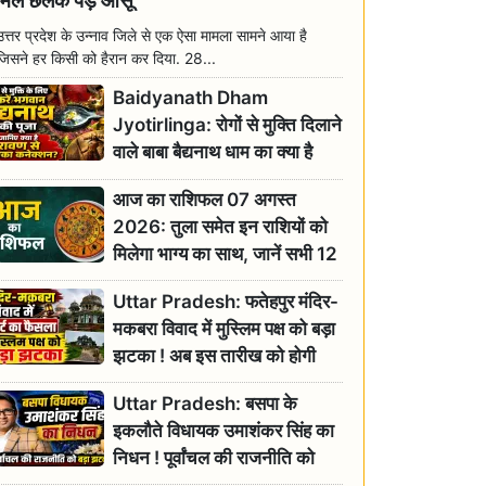
मिल छलक पड़े आंसू
उत्तर प्रदेश के उन्नाव जिले से एक ऐसा मामला सामने आया है
जिसने हर किसी को हैरान कर दिया. 28...
Baidyanath Dham
Jyotirlinga: रोगों से मुक्ति दिलाने
वाले बाबा बैद्यनाथ धाम का क्या है
रावण से संबंध? जानिए ज्योतिर्लिंग की
आज का राशिफल 07 अगस्त
महिमा
2026: तुला समेत इन राशियों को
मिलेगा भाग्य का साथ, जानें सभी 12
राशियों का दैनिक भाग्यफल
Uttar Pradesh: फतेहपुर मंदिर-
मकबरा विवाद में मुस्लिम पक्ष को बड़ा
झटका ! अब इस तारीख को होगी
सुनवाई
Uttar Pradesh: बसपा के
इकलौते विधायक उमाशंकर सिंह का
निधन ! पूर्वांचल की राजनीति को
बड़ा झटका, योगी ने जताया दुःख