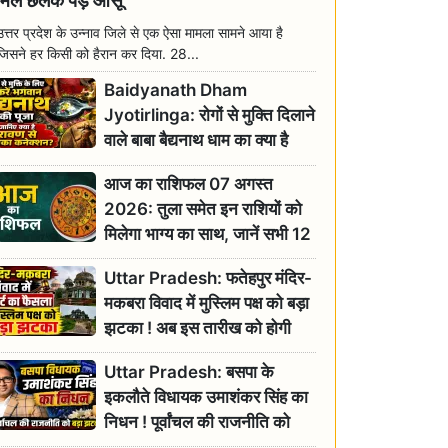
मिल छलक पड़े आंसू
उत्तर प्रदेश के उन्नाव जिले से एक ऐसा मामला सामने आया है
जिसने हर किसी को हैरान कर दिया. 28...
Baidyanath Dham
Jyotirlinga: रोगों से मुक्ति दिलाने
वाले बाबा बैद्यनाथ धाम का क्या है
रावण से संबंध? जानिए ज्योतिर्लिंग की
आज का राशिफल 07 अगस्त
महिमा
2026: तुला समेत इन राशियों को
मिलेगा भाग्य का साथ, जानें सभी 12
राशियों का दैनिक भाग्यफल
Uttar Pradesh: फतेहपुर मंदिर-
मकबरा विवाद में मुस्लिम पक्ष को बड़ा
झटका ! अब इस तारीख को होगी
सुनवाई
Uttar Pradesh: बसपा के
इकलौते विधायक उमाशंकर सिंह का
निधन ! पूर्वांचल की राजनीति को
बड़ा झटका, योगी ने जताया दुःख