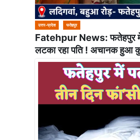
उत्तर-प्रदेश
फतेहपुर
Fatehpur News: फतेहपुर में पत्
लटका रहा पति ! अचानक हुआ क