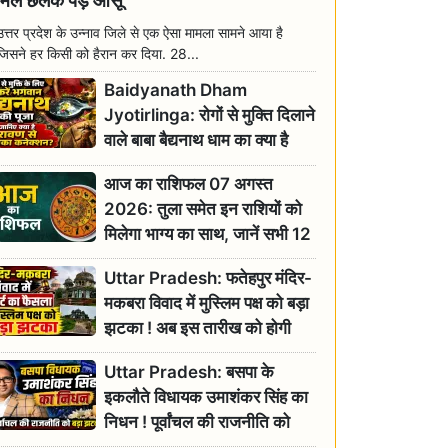
मिल छलक पड़े आंसू
उत्तर प्रदेश के उन्नाव जिले से एक ऐसा मामला सामने आया है
जिसने हर किसी को हैरान कर दिया. 28...
Baidyanath Dham
Jyotirlinga: रोगों से मुक्ति दिलाने
वाले बाबा बैद्यनाथ धाम का क्या है
रावण से संबंध? जानिए ज्योतिर्लिंग की
आज का राशिफल 07 अगस्त
महिमा
2026: तुला समेत इन राशियों को
मिलेगा भाग्य का साथ, जानें सभी 12
राशियों का दैनिक भाग्यफल
Uttar Pradesh: फतेहपुर मंदिर-
मकबरा विवाद में मुस्लिम पक्ष को बड़ा
झटका ! अब इस तारीख को होगी
सुनवाई
Uttar Pradesh: बसपा के
इकलौते विधायक उमाशंकर सिंह का
निधन ! पूर्वांचल की राजनीति को
बड़ा झटका, योगी ने जताया दुःख