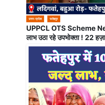
उत्तर-प्रदेश
फतेहपुर
UPPCL OTS Scheme News: फ
लाभ उठा रहे उपभोक्ता ! 22 हज