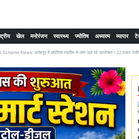
्ट्रीय
खेल
मनोरंजन
स्वास्थ्य
ज्योतिष
अध्यात्म
व्यापार
टे
heme News: फतेहपुर में ओटीएस स्क्रीम से लाभ उठा रहे उपभोक्ता ! 22 हज़ार पंजी