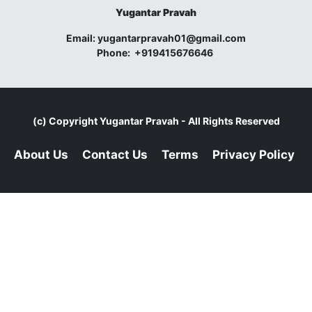
Yugantar Pravah
Email:
yugantarpravah01@gmail.com
Phone:
+919415676646
(c) Copyright
Yugantar Pravah
- All Rights Reserved
About Us
Contact Us
Terms
Privacy Policy