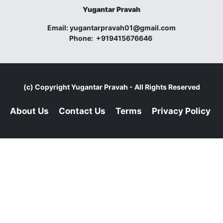
Yugantar Pravah
Email:
yugantarpravah01@gmail.com
Phone:
+919415676646
(c) Copyright
Yugantar Pravah
- All Rights Reserved
About Us
Contact Us
Terms
Privacy Policy