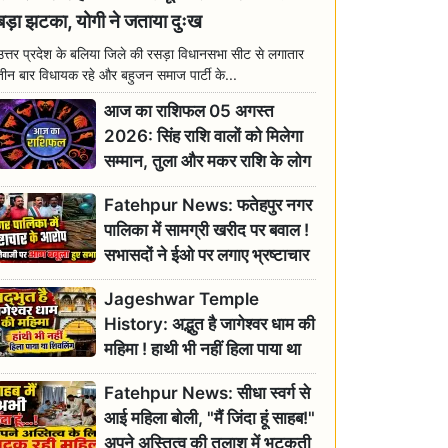
बड़ा झटका, योगी ने जताया दुःख
उत्तर प्रदेश के बलिया जिले की रसड़ा विधानसभा सीट से लगातार
तीन बार विधायक रहे और बहुजन समाज पार्टी के...
आज का राशिफल 05 अगस्त
2026: सिंह राशि वालों को मिलेगा
सम्मान, तुला और मकर राशि के लोग
रहें सतर्क
Fatehpur News: फतेहपुर नगर
पालिका में सामग्री खरीद पर बवाल !
सभासदों ने ईओ पर लगाए भ्रष्टाचार
के गंभीर आरोप
Jageshwar Temple
History: अद्भुत है जागेश्वर धाम की
महिमा ! हाथी भी नहीं हिला पाया था
शिवलिंग, जानिए क्या है इसका
Fatehpur News: सीधा स्वर्ग से
इतिहास
आई महिला बोली, "मैं जिंदा हूं साहब!"
अपने अस्तित्व की तलाश में भटकती