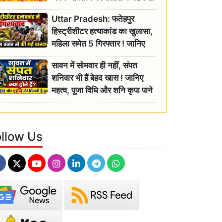
रही बुजुर्ग, एसडीएम ने दिए जांच के
Uttar Pradesh: फतेहपुर
आदेश
हिस्ट्रीशीटर हत्याकांड का खुलासा,
महिला समेत 5 गिरफ्तार ! जानिए
क्या था कनेक्शन?
सावन में सोमवार ही नहीं, संपत
शनिवार भी हैं बेहद खास ! जानिए
महत्व, पूजा विधि और शनि कृपा पाने
के आसान उपाय
ollow Us