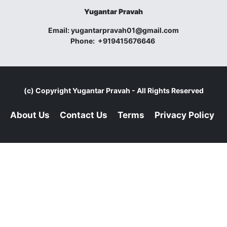
Yugantar Pravah
Email:
yugantarpravah01@gmail.com
Phone:
+919415676646
(c) Copyright
Yugantar Pravah
- All Rights Reserved
About Us
Contact Us
Terms
Privacy Policy