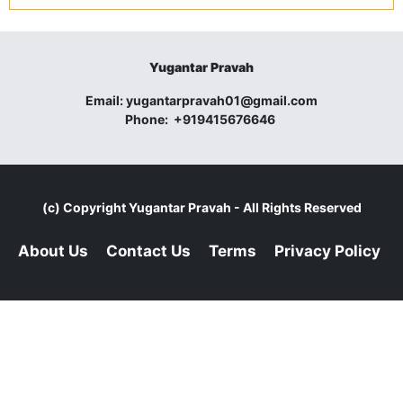
Yugantar Pravah
Email:
yugantarpravah01@gmail.com
Phone:
+919415676646
(c) Copyright
Yugantar Pravah
- All Rights Reserved
About Us
Contact Us
Terms
Privacy Policy