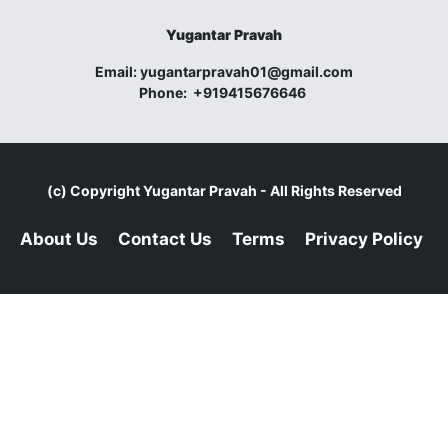
Yugantar Pravah
Email:
yugantarpravah01@gmail.com
Phone:
+919415676646
(c) Copyright
Yugantar Pravah
- All Rights Reserved
About Us
Contact Us
Terms
Privacy Policy