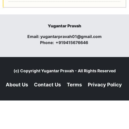
Yugantar Pravah
Email:
yugantarpravah01@gmail.com
Phone:
+919415676646
(c) Copyright
Yugantar Pravah
- All Rights Reserved
About Us
Contact Us
Terms
Privacy Policy