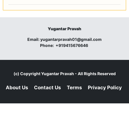
Yugantar Pravah
Email:
yugantarpravah01@gmail.com
Phone:
+919415676646
(c) Copyright
Yugantar Pravah
- All Rights Reserved
About Us
Contact Us
Terms
Privacy Policy