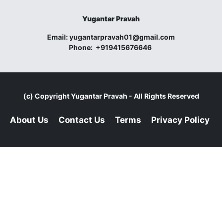
Yugantar Pravah
Email:
yugantarpravah01@gmail.com
Phone:
+919415676646
(c) Copyright
Yugantar Pravah
- All Rights Reserved
About Us
Contact Us
Terms
Privacy Policy