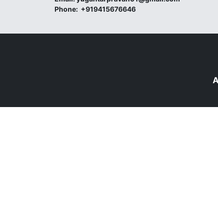
Phone:
+919415676646
A