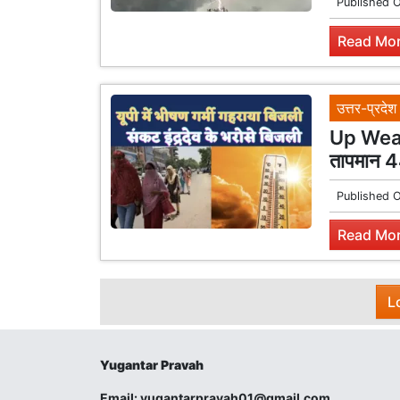
Published 
Read Mor
उत्तर-प्रदेश
Up Weathe
तापमान 44
Published 
Read Mor
L
Yugantar Pravah
Email:
yugantarpravah01@gmail.com