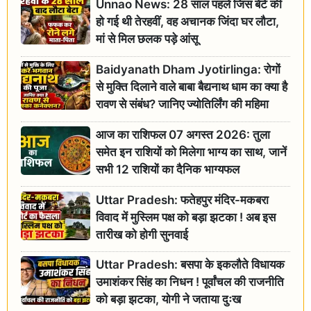
Unnao News: 28 साल पहले जिस बेटे की
हो गई थी तेरहवीं, वह अचानक जिंदा घर लौटा,
मां से मिल छलक पड़े आंसू
Baidyanath Dham Jyotirlinga: रोगों
से मुक्ति दिलाने वाले बाबा बैद्यनाथ धाम का क्या है
रावण से संबंध? जानिए ज्योतिर्लिंग की महिमा
आज का राशिफल 07 अगस्त 2026: तुला
समेत इन राशियों को मिलेगा भाग्य का साथ, जानें
सभी 12 राशियों का दैनिक भाग्यफल
Uttar Pradesh: फतेहपुर मंदिर-मकबरा
विवाद में मुस्लिम पक्ष को बड़ा झटका ! अब इस
तारीख को होगी सुनवाई
Uttar Pradesh: बसपा के इकलौते विधायक
उमाशंकर सिंह का निधन ! पूर्वांचल की राजनीति
को बड़ा झटका, योगी ने जताया दुःख