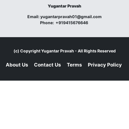
Yugantar Pravah
Email:
yugantarpravah01@gmail.com
Phone:
+919415676646
(c) Copyright
Yugantar Pravah
- All Rights Reserved
About Us
Contact Us
Terms
Privacy Policy