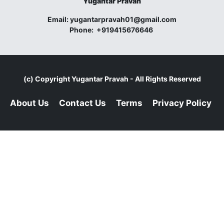
Yugantar Pravah
Email:
yugantarpravah01@gmail.com
Phone:
+919415676646
(c) Copyright
Yugantar Pravah
- All Rights Reserved
About Us
Contact Us
Terms
Privacy Policy