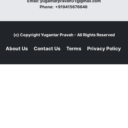
Email:
yugantarpravah01@gmail.com
Phone:
+919415676646
(c) Copyright
Yugantar Pravah
- All Rights Reserved
About Us
Contact Us
Terms
Privacy Policy