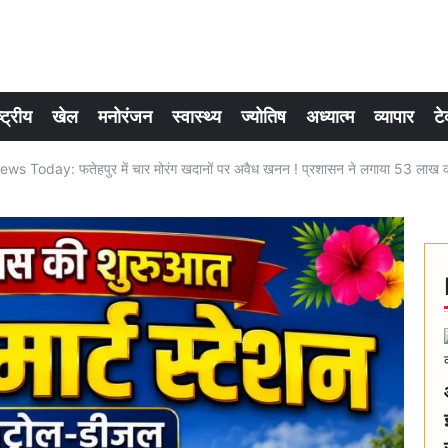
्ट्रीय
खेल
मनोरंजन
स्वास्थ्य
ज्योतिष
अध्यात्म
व्यापार
टे
 Today: फतेहपुर में चार मोरंग खदानों पर अवैध खनन ! प्रशासन ने लगाया 53 लाख का ज