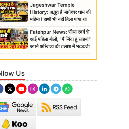
Jageshwar Temple
History: अद्भुत है जागेश्वर धाम की
महिमा ! हाथी भी नहीं हिला पाया था
शिवलिंग, जानिए क्या है इसका
Fatehpur News: सीधा स्वर्ग से
इतिहास
आई महिला बोली, "मैं जिंदा हूं साहब!"
अपने अस्तित्व की तलाश में भटकती
रही बुजुर्ग, एसडीएम ने दिए जांच के
आदेश
ollow Us