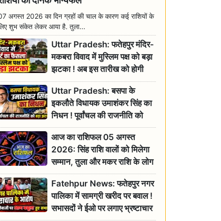
राशियों का दैनिक भाग्यफल
07 अगस्त 2026 का दिन ग्रहों की चाल के कारण कई राशियों के
लिए शुभ संकेत लेकर आया है. तुला...
Uttar Pradesh: फतेहपुर मंदिर-
मकबरा विवाद में मुस्लिम पक्ष को बड़ा
झटका ! अब इस तारीख को होगी
सुनवाई
Uttar Pradesh: बसपा के
इकलौते विधायक उमाशंकर सिंह का
निधन ! पूर्वांचल की राजनीति को
बड़ा झटका, योगी ने जताया दुःख
आज का राशिफल 05 अगस्त
2026: सिंह राशि वालों को मिलेगा
सम्मान, तुला और मकर राशि के लोग
रहें सतर्क
Fatehpur News: फतेहपुर नगर
पालिका में सामग्री खरीद पर बवाल !
सभासदों ने ईओ पर लगाए भ्रष्टाचार
के गंभीर आरोप