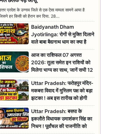
मिल छलक पड़े आंसू
उत्तर प्रदेश के उन्नाव जिले से एक ऐसा मामला सामने आया है
जिसने हर किसी को हैरान कर दिया. 28...
Baidyanath Dham
Jyotirlinga: रोगों से मुक्ति दिलाने
वाले बाबा बैद्यनाथ धाम का क्या है
रावण से संबंध? जानिए ज्योतिर्लिंग की
आज का राशिफल 07 अगस्त
महिमा
2026: तुला समेत इन राशियों को
मिलेगा भाग्य का साथ, जानें सभी 12
राशियों का दैनिक भाग्यफल
Uttar Pradesh: फतेहपुर मंदिर-
मकबरा विवाद में मुस्लिम पक्ष को बड़ा
झटका ! अब इस तारीख को होगी
सुनवाई
Uttar Pradesh: बसपा के
इकलौते विधायक उमाशंकर सिंह का
निधन ! पूर्वांचल की राजनीति को
बड़ा झटका, योगी ने जताया दुःख