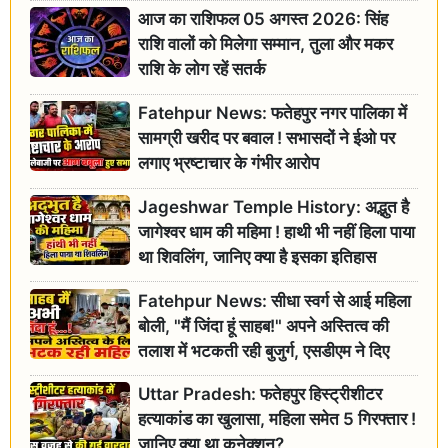
आज का राशिफल 05 अगस्त 2026: सिंह
राशि वालों को मिलेगा सम्मान, तुला और मकर
राशि के लोग रहें सतर्क
Fatehpur News: फतेहपुर नगर पालिका में
सामग्री खरीद पर बवाल ! सभासदों ने ईओ पर
लगाए भ्रष्टाचार के गंभीर आरोप
Jageshwar Temple History: अद्भुत है
जागेश्वर धाम की महिमा ! हाथी भी नहीं हिला पाया
था शिवलिंग, जानिए क्या है इसका इतिहास
Fatehpur News: सीधा स्वर्ग से आई महिला
बोली, "मैं जिंदा हूं साहब!" अपने अस्तित्व की
तलाश में भटकती रही बुजुर्ग, एसडीएम ने दिए
जांच के आदेश
Uttar Pradesh: फतेहपुर हिस्ट्रीशीटर
हत्याकांड का खुलासा, महिला समेत 5 गिरफ्तार !
जानिए क्या था कनेक्शन?