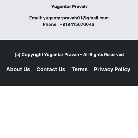
Yugantar Pravah
Email:
yugantarpravah01@gmail.com
Phone:
+919415676646
(c) Copyright
Yugantar Pravah
- All Rights Reserved
About Us
Contact Us
Terms
Privacy Policy