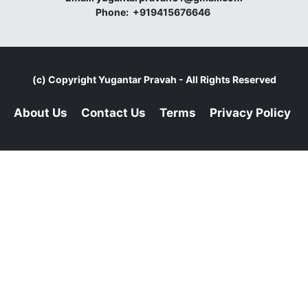
Phone:
+919415676646
(c) Copyright
Yugantar Pravah
- All Rights Reserved
About Us
Contact Us
Terms
Privacy Policy