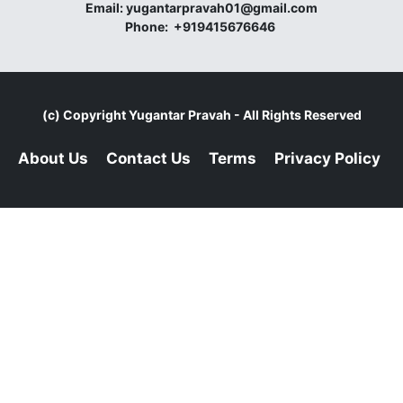
Email:
yugantarpravah01@gmail.com
Phone:
+919415676646
(c) Copyright
Yugantar Pravah
- All Rights Reserved
About Us
Contact Us
Terms
Privacy Policy