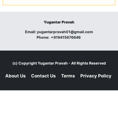
Yugantar Pravah
Email:
yugantarpravah01@gmail.com
Phone:
+919415676646
(c) Copyright
Yugantar Pravah
- All Rights Reserved
About Us
Contact Us
Terms
Privacy Policy