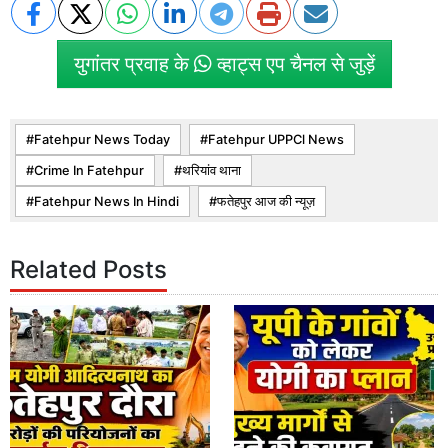
युगांतर प्रवाह के
व्हाट्स एप चैनल से जुड़ें
Fatehpur News Today
Fatehpur UPPCl News
Crime In Fatehpur
थरियांव थाना
Fatehpur News In Hindi
फतेहपुर आज की न्यूज़
Related Posts