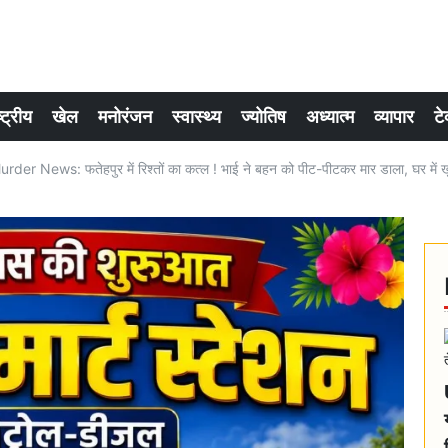
्ट्रीय
खेल
मनोरंजन
स्वास्थ्य
ज्योतिष
अध्यात्म
व्यापार
टे
er News: फतेहपुर में रिश्तों का कत्ल ! भाई ने बहन को पीट-पीटकर मार डाला, घर में खु