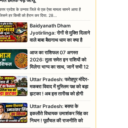
मिल छलक पड़े आंसू
उत्तर प्रदेश के उन्नाव जिले से एक ऐसा मामला सामने आया है
जिसने हर किसी को हैरान कर दिया. 28...
Baidyanath Dham
Jyotirlinga: रोगों से मुक्ति दिलाने
वाले बाबा बैद्यनाथ धाम का क्या है
रावण से संबंध? जानिए ज्योतिर्लिंग की
आज का राशिफल 07 अगस्त
महिमा
2026: तुला समेत इन राशियों को
मिलेगा भाग्य का साथ, जानें सभी 12
राशियों का दैनिक भाग्यफल
Uttar Pradesh: फतेहपुर मंदिर-
मकबरा विवाद में मुस्लिम पक्ष को बड़ा
झटका ! अब इस तारीख को होगी
सुनवाई
Uttar Pradesh: बसपा के
इकलौते विधायक उमाशंकर सिंह का
निधन ! पूर्वांचल की राजनीति को
बड़ा झटका, योगी ने जताया दुःख