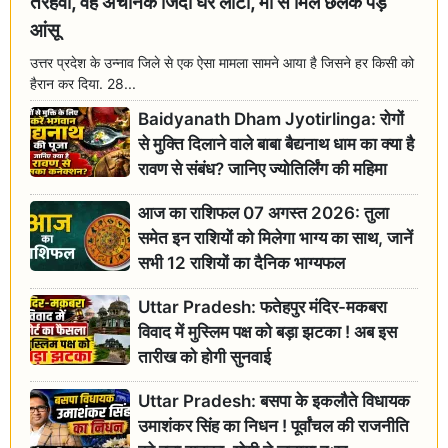
तेरहवीं, वह अचानक जिंदा घर लौटा, मां से मिल छलक पड़े
आंसू
उत्तर प्रदेश के उन्नाव जिले से एक ऐसा मामला सामने आया है जिसने हर किसी को
हैरान कर दिया. 28...
Baidyanath Dham Jyotirlinga: रोगों
से मुक्ति दिलाने वाले बाबा बैद्यनाथ धाम का क्या है
रावण से संबंध? जानिए ज्योतिर्लिंग की महिमा
आज का राशिफल 07 अगस्त 2026: तुला
समेत इन राशियों को मिलेगा भाग्य का साथ, जानें
सभी 12 राशियों का दैनिक भाग्यफल
Uttar Pradesh: फतेहपुर मंदिर-मकबरा
विवाद में मुस्लिम पक्ष को बड़ा झटका ! अब इस
तारीख को होगी सुनवाई
Uttar Pradesh: बसपा के इकलौते विधायक
उमाशंकर सिंह का निधन ! पूर्वांचल की राजनीति