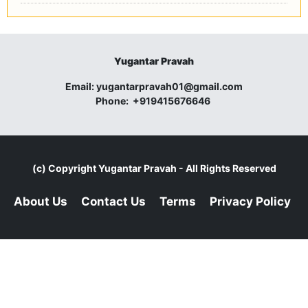
Yugantar Pravah
Email:
yugantarpravah01@gmail.com
Phone:
+919415676646
(c) Copyright
Yugantar Pravah
- All Rights Reserved
About Us
Contact Us
Terms
Privacy Policy