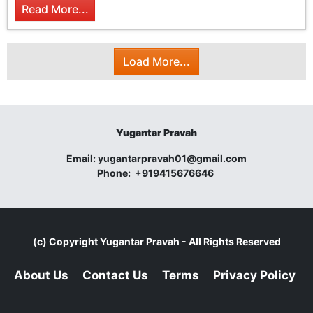
Read More...
Load More...
Yugantar Pravah
Email:
yugantarpravah01@gmail.com
Phone:
+919415676646
(c) Copyright
Yugantar Pravah
- All Rights Reserved
About Us
Contact Us
Terms
Privacy Policy