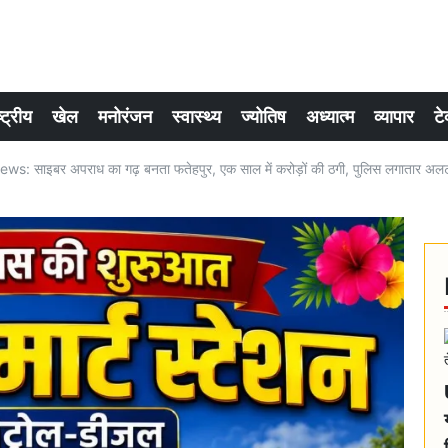
्ट्रीय
खेल
मनोरंजन
स्वास्थ्य
ज्योतिष
अध्यात्म
व्यापार
टे
: साइबर अपराध का गढ़ बनता फतेहपुर, एक साल में करोड़ों की ठगी, पुलिस लगातार अलर्ट