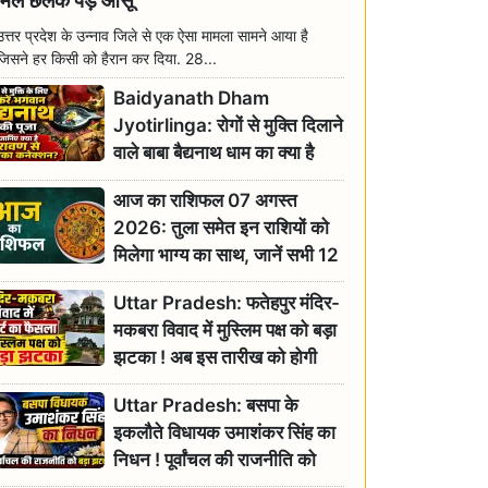
मिल छलक पड़े आंसू
उत्तर प्रदेश के उन्नाव जिले से एक ऐसा मामला सामने आया है
जिसने हर किसी को हैरान कर दिया. 28...
Baidyanath Dham
Jyotirlinga: रोगों से मुक्ति दिलाने
वाले बाबा बैद्यनाथ धाम का क्या है
रावण से संबंध? जानिए ज्योतिर्लिंग की
आज का राशिफल 07 अगस्त
महिमा
2026: तुला समेत इन राशियों को
मिलेगा भाग्य का साथ, जानें सभी 12
राशियों का दैनिक भाग्यफल
Uttar Pradesh: फतेहपुर मंदिर-
मकबरा विवाद में मुस्लिम पक्ष को बड़ा
झटका ! अब इस तारीख को होगी
सुनवाई
Uttar Pradesh: बसपा के
इकलौते विधायक उमाशंकर सिंह का
निधन ! पूर्वांचल की राजनीति को
बड़ा झटका, योगी ने जताया दुःख