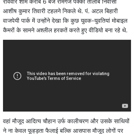
रविवार शाम करीब 6 बजे रामगंज पक्का तालाब निवासी
आशीष कुमार तिवारी टहलने निकले थे. पं. अटल बिहारी
वाजपेयी पार्क में उन्होंने देखा कि कुछ युवक-युवतियां मोबाइल
कैमरों के सामने अश्लील हरकतें करते हुए वीडियो बना रहे थे.
वहां मौजूद आदित्य चौहान उर्फ कालीचरण और उसके साथियों
ने ना केवल फूहड़ता फैलाई बल्कि आसपास मौजूद लोगों पर