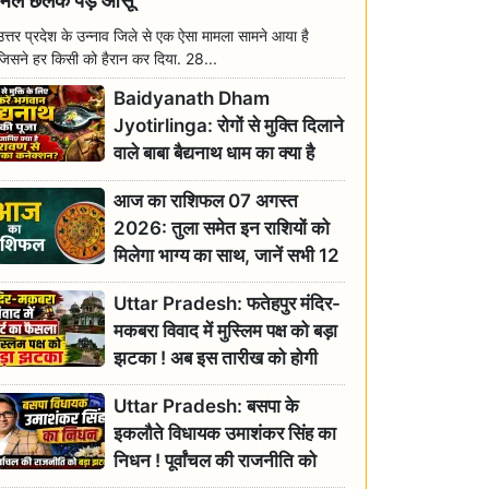
मिल छलक पड़े आंसू
उत्तर प्रदेश के उन्नाव जिले से एक ऐसा मामला सामने आया है
जिसने हर किसी को हैरान कर दिया. 28...
Baidyanath Dham
Jyotirlinga: रोगों से मुक्ति दिलाने
वाले बाबा बैद्यनाथ धाम का क्या है
रावण से संबंध? जानिए ज्योतिर्लिंग की
आज का राशिफल 07 अगस्त
महिमा
2026: तुला समेत इन राशियों को
मिलेगा भाग्य का साथ, जानें सभी 12
राशियों का दैनिक भाग्यफल
Uttar Pradesh: फतेहपुर मंदिर-
मकबरा विवाद में मुस्लिम पक्ष को बड़ा
झटका ! अब इस तारीख को होगी
सुनवाई
Uttar Pradesh: बसपा के
इकलौते विधायक उमाशंकर सिंह का
निधन ! पूर्वांचल की राजनीति को
बड़ा झटका, योगी ने जताया दुःख