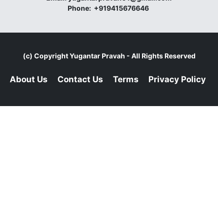
Phone:
+919415676646
(c) Copyright
Yugantar Pravah
- All Rights Reserved
About Us
Contact Us
Terms
Privacy Policy