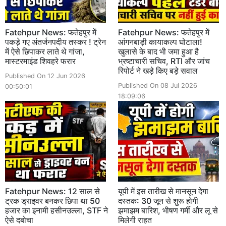
Fatehpur News: फतेहपुर में
Fatehpur News: फतेहपुर में
पकड़े गए अंतर्जनपदीय तस्कर ! ट्रेन
आंगनबाड़ी कायाकल्प घोटाला!
में ऐसे छिपाकर लाते थे गांजा,
खुलासे के बाद भी जमा हुआ है
मास्टरमाइंड शिवहरे फरार
भ्रष्टाचारी सचिव, RTI और जांच
रिपोर्ट ने खड़े किए बड़े सवाल
Published On 12 Jun 2026
Published On 08 Jul 2026
00:50:01
18:09:06
Fatehpur News: 12 साल से
यूपी में इस तारीख से मानसून देगा
ट्रक ड्राइवर बनकर छिपा था 50
दस्तक: 30 जून से शुरू होगी
हजार का इनामी हसीनउल्ला, STF ने
झमाझम बारिश, भीषण गर्मी और लू से
ऐसे दबोचा
मिलेगी राहत