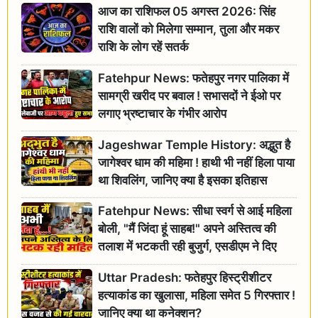
आज का राशिफल 05 अगस्त 2026: सिंह
राशि वालों को मिलेगा सम्मान, तुला और मकर
राशि के लोग रहें सतर्क
Fatehpur News: फतेहपुर नगर पालिका में
सामग्री खरीद पर बवाल ! सभासदों ने ईओ पर
लगाए भ्रष्टाचार के गंभीर आरोप
Jageshwar Temple History: अद्भुत है
जागेश्वर धाम की महिमा ! हाथी भी नहीं हिला पाया
था शिवलिंग, जानिए क्या है इसका इतिहास
Fatehpur News: सीधा स्वर्ग से आई महिला
बोली, "मैं जिंदा हूं साहब!" अपने अस्तित्व की
तलाश में भटकती रही बुजुर्ग, एसडीएम ने दिए
जांच के आदेश
Uttar Pradesh: फतेहपुर हिस्ट्रीशीटर
हत्याकांड का खुलासा, महिला समेत 5 गिरफ्तार !
जानिए क्या था कनेक्शन?