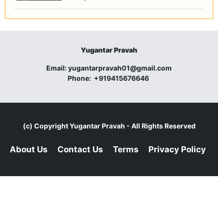
Yugantar Pravah
Email:
yugantarpravah01@gmail.com
Phone:
+919415676646
(c) Copyright
Yugantar Pravah
- All Rights Reserved
About Us
Contact Us
Terms
Privacy Policy