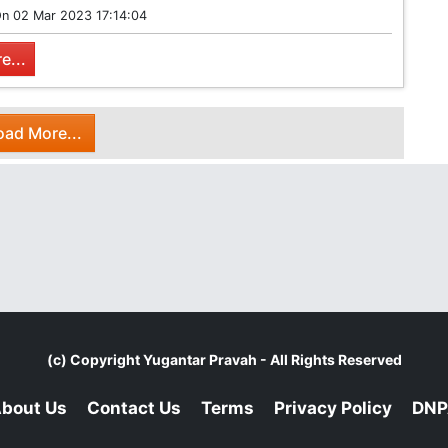
On
02 Mar 2023 17:14:04
e...
oad More...
(c) Copyright
Yugantar Pravah
- All Rights Reserved
bout Us
Contact Us
Terms
Privacy Policy
DNP