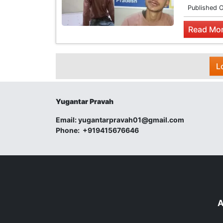
Published 
Read Mor
L
Yugantar Pravah
Email:
yugantarpravah01@gmail.com
Phone:
+919415676646
A