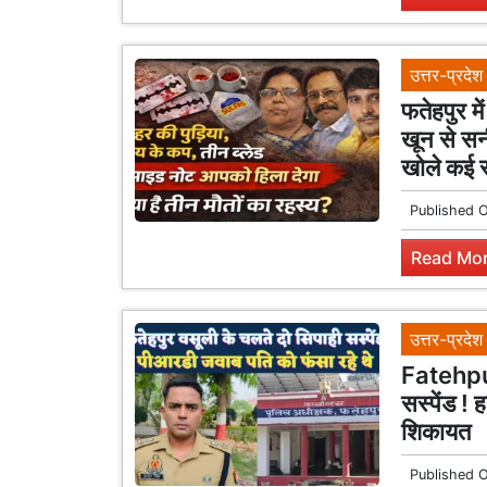
उत्तर-प्रदेश
फतेहपुर 
खून से सनी
खोले कई 
Published 
Read Mor
उत्तर-प्रदेश
Fatehpur
सस्पेंड ! 
शिकायत
Published 