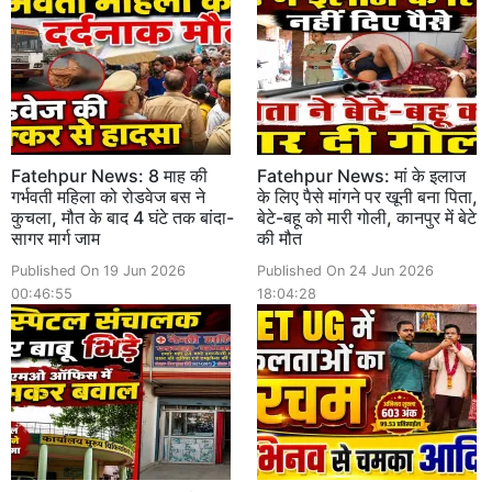
Fatehpur News: 8 माह की
Fatehpur News: मां के इलाज
गर्भवती महिला को रोडवेज बस ने
के लिए पैसे मांगने पर खूनी बना पिता,
कुचला, मौत के बाद 4 घंटे तक बांदा-
बेटे-बहू को मारी गोली, कानपुर में बेटे
सागर मार्ग जाम
की मौत
Published On 19 Jun 2026
Published On 24 Jun 2026
00:46:55
18:04:28