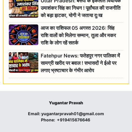
Uttar Pradesh: बसपा के इकलौते विधायक
उमाशंकर सिंह का निधन ! पूर्वांचल की राजनीति
को बड़ा झटका, योगी ने जताया दुःख
आज का राशिफल 05 अगस्त 2026: सिंह
राशि वालों को मिलेगा सम्मान, तुला और मकर
राशि के लोग रहें सतर्क
Fatehpur News: फतेहपुर नगर पालिका में
सामग्री खरीद पर बवाल ! सभासदों ने ईओ पर
लगाए भ्रष्टाचार के गंभीर आरोप
Yugantar Pravah
Email:
yugantarpravah01@gmail.com
Phone:
+919415676646