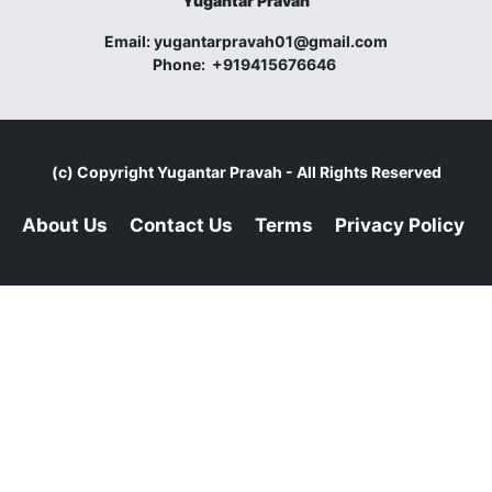
Yugantar Pravah
Email:
yugantarpravah01@gmail.com
Phone:
+919415676646
(c) Copyright
Yugantar Pravah
- All Rights Reserved
About Us
Contact Us
Terms
Privacy Policy