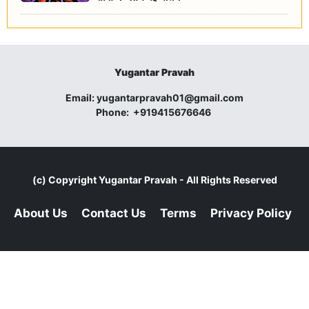
Yugantar Pravah
Email:
yugantarpravah01@gmail.com
Phone:
+919415676646
(c) Copyright
Yugantar Pravah
- All Rights Reserved
About Us
Contact Us
Terms
Privacy Policy