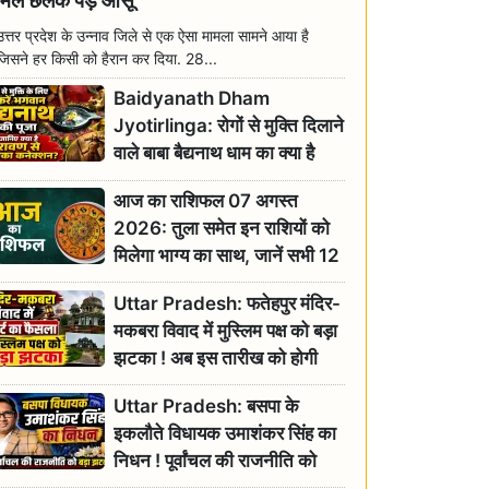
मिल छलक पड़े आंसू
उत्तर प्रदेश के उन्नाव जिले से एक ऐसा मामला सामने आया है
जिसने हर किसी को हैरान कर दिया. 28...
Baidyanath Dham
Jyotirlinga: रोगों से मुक्ति दिलाने
वाले बाबा बैद्यनाथ धाम का क्या है
रावण से संबंध? जानिए ज्योतिर्लिंग की
आज का राशिफल 07 अगस्त
महिमा
2026: तुला समेत इन राशियों को
मिलेगा भाग्य का साथ, जानें सभी 12
राशियों का दैनिक भाग्यफल
Uttar Pradesh: फतेहपुर मंदिर-
मकबरा विवाद में मुस्लिम पक्ष को बड़ा
झटका ! अब इस तारीख को होगी
सुनवाई
Uttar Pradesh: बसपा के
इकलौते विधायक उमाशंकर सिंह का
निधन ! पूर्वांचल की राजनीति को
बड़ा झटका, योगी ने जताया दुःख