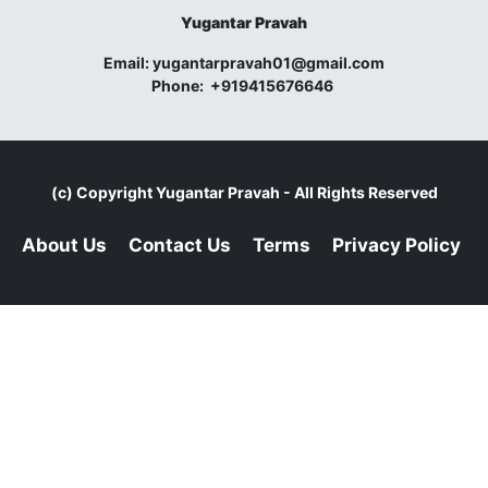
Yugantar Pravah
Email:
yugantarpravah01@gmail.com
Phone:
+919415676646
(c) Copyright
Yugantar Pravah
- All Rights Reserved
About Us
Contact Us
Terms
Privacy Policy