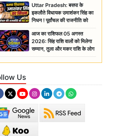
Uttar Pradesh: बसपा के
इकलौते विधायक उमाशंकर सिंह का
निधन ! पूर्वांचल की राजनीति को
बड़ा झटका, योगी ने जताया दुःख
आज का राशिफल 05 अगस्त
2026: सिंह राशि वालों को मिलेगा
सम्मान, तुला और मकर राशि के लोग
रहें सतर्क
ollow Us