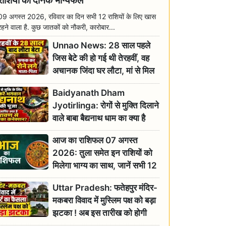
राशियों का दैनिक भाग्यफल
09 अगस्त 2026, रविवार का दिन सभी 12 राशियों के लिए खास
रहने वाला है. कुछ जातकों को नौकरी, कारोबार...
Unnao News: 28 साल पहले
जिस बेटे की हो गई थी तेरहवीं, वह
अचानक जिंदा घर लौटा, मां से मिल
छलक पड़े आंसू
Baidyanath Dham
Jyotirlinga: रोगों से मुक्ति दिलाने
वाले बाबा बैद्यनाथ धाम का क्या है
रावण से संबंध? जानिए ज्योतिर्लिंग की
आज का राशिफल 07 अगस्त
महिमा
2026: तुला समेत इन राशियों को
मिलेगा भाग्य का साथ, जानें सभी 12
राशियों का दैनिक भाग्यफल
Uttar Pradesh: फतेहपुर मंदिर-
मकबरा विवाद में मुस्लिम पक्ष को बड़ा
झटका ! अब इस तारीख को होगी
सुनवाई