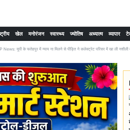
्ट्रीय
खेल
मनोरंजन
स्वास्थ्य
ज्योतिष
अध्यात्म
व्यापार
टे
ws: यूपी के फतेहपुर में न्याय ना मिलने से पीड़ित ने कलेक्ट्रेट परिसर में खा ली नशीली 