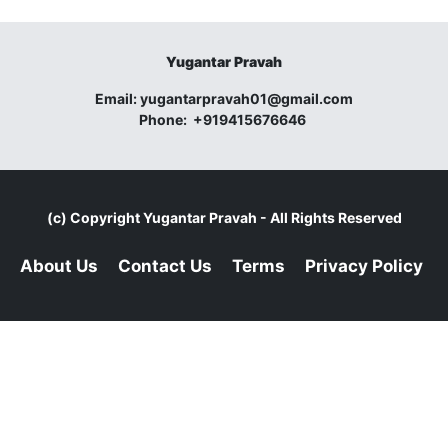
Yugantar Pravah
Email:
yugantarpravah01@gmail.com
Phone:
+919415676646
(c) Copyright
Yugantar Pravah
- All Rights Reserved
About Us
Contact Us
Terms
Privacy Policy