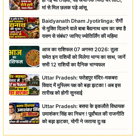
हो गई थी तेरहवीं, वह अचानक जिंदा घर लौटा,
मां से मिल छलक पड़े आंसू
Baidyanath Dham Jyotirlinga: रोगों
से मुक्ति दिलाने वाले बाबा बैद्यनाथ धाम का क्या है
रावण से संबंध? जानिए ज्योतिर्लिंग की महिमा
आज का राशिफल 07 अगस्त 2026: तुला
समेत इन राशियों को मिलेगा भाग्य का साथ, जानें
सभी 12 राशियों का दैनिक भाग्यफल
Uttar Pradesh: फतेहपुर मंदिर-मकबरा
विवाद में मुस्लिम पक्ष को बड़ा झटका ! अब इस
तारीख को होगी सुनवाई
Uttar Pradesh: बसपा के इकलौते विधायक
उमाशंकर सिंह का निधन ! पूर्वांचल की राजनीति
को बड़ा झटका, योगी ने जताया दुःख